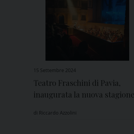
15 Settembre 2024
Teatro Fraschini di Pavia,
inaugurata la nuova stagion
con “Le quattro stagioni – I
di Riccardo Azzolini
ballabili di Giuseppe Verdi”