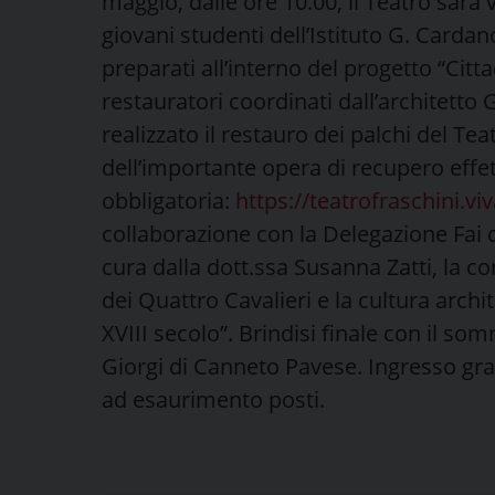
maggio, dalle ore 10.00, il Teatro sarà 
giovani studenti dell’Istituto G. Cardan
preparati all’interno del progetto “Citta
restauratori coordinati dall’architett
realizzato il restauro dei palchi del Tea
dell’importante opera di recupero effe
obbligatoria:
https://teatrofraschini.viv
collaborazione con la Delegazione Fai di
cura dalla dott.ssa Susanna Zatti, la co
dei Quattro Cavalieri e la cultura arch
XVIII secolo”. Brindisi finale con il som
Giorgi di Canneto Pavese. Ingresso gra
ad esaurimento posti.