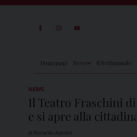
Skip
to
content
Homepage
News
Il Settimanale
Apri
Menu
NEWS
Il Teatro Fraschini d
e si apre alla cittadi
di Riccardo Azzolini