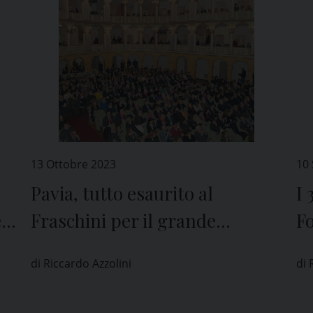
13 Ottobre 2023
10
Pavia, tutto esaurito al
I 
e
Fraschini per il grande
F
concerto in occasione dei 250
d
di Riccardo Azzolini
di 
anni del Teatro