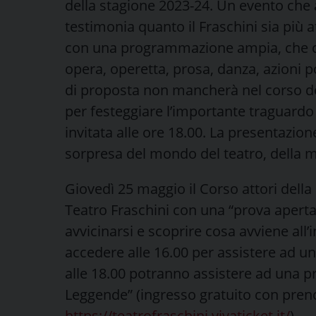
della stagione 2023-24. Un evento che 
testimonia quanto il Fraschini sia più a
con una programmazione ampia, che co
opera, operetta, prosa, danza, azioni p
di proposta non mancherà nel corso dell
per festeggiare l’importante traguardo 
invitata alle ore 18.00. La presentazion
sorpresa del mondo del teatro, della mu
Giovedì 25 maggio il Corso attori della
Teatro Fraschini con una “prova aperta
avvicinarsi e scoprire cosa avviene all
accedere alle 16.00 per assistere ad u
alle 18.00 potranno assistere ad una pro
Leggende” (ingresso gratuito con preno
https://teatrofraschini.vivaticket.it/
).