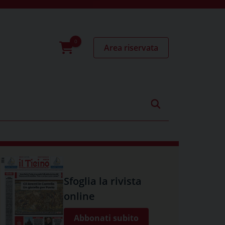
Area riservata
0
prodotti
Sfoglia la rivista
online
Abbonati subito