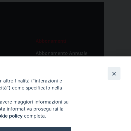
Abbonamenti
Abbonamento Annuale
Digitale
Abbonamento Annuale
Cartaceo
altre finalità ("interazioni e
Abbonamento Singola
cità") come specificato nella
Copia Digitale
 avere maggiori informazioni sui
sta informativa proseguirai la
kie policy
completa.