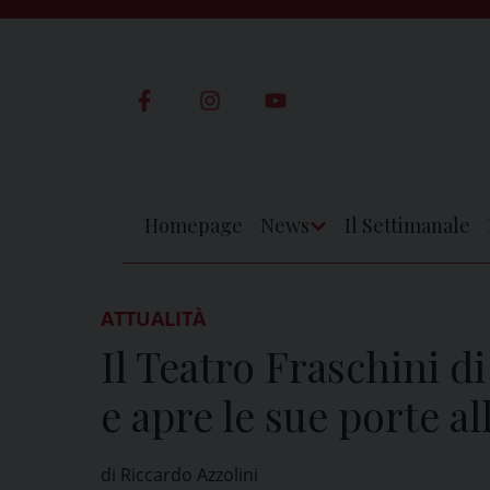
Skip
to
content
Homepage
News
Il Settimanale
Apri
Menu
ATTUALITÀ
Il Teatro Fraschini d
e apre le sue porte all
di Riccardo Azzolini