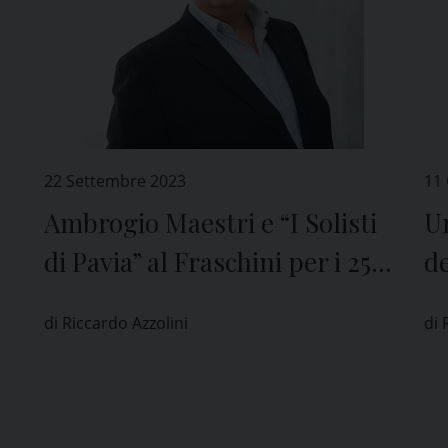
22 Settembre 2023
11
Ambrogio Maestri e “I Solisti
Un
di Pavia” al Fraschini per i 250
de
0
anni del Teatro
pe
di Riccardo Azzolini
di 
A