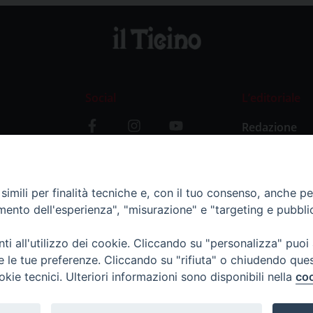
Social
L’editoriale
Redazione
i
Storia
y
imili per finalità tecniche e, con il tuo consenso, anche per 
amento dell'esperienza", "misurazione" e "targeting e pubbli
i all'utilizzo dei cookie. Cliccando su "personalizza" puoi
re le tue preferenze. Cliccando su "rifiuta" o chiudendo que
okie tecnici. Ulteriori informazioni sono disponibili nella
coo