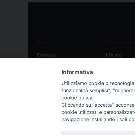
News
Il settimanale
Cronaca
Il Ticino
Attualità
Abbonament
Informativa
Primo Piano
Privacy Polic
Utilizziamo cookie o tecnologie s
Territorio
funzionalità semplici", "miglior
Città
cookie policy.
Cliccando su "accetta" acconsent
Politica
cookie utilizzati e personalizza
Sport
navigazione installando i soli co