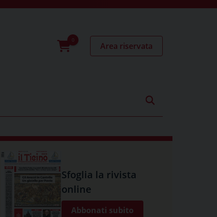
Area riservata
0
prodotti
Sfoglia la rivista
online
Abbonati subito