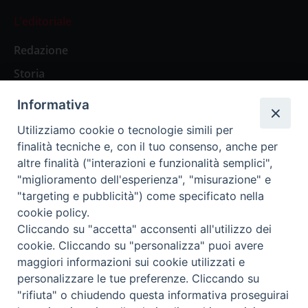
L’editoriale
Redazione
Storia
Informativa
Abbonamenti
Utilizziamo cookie o tecnologie simili per
finalità tecniche e, con il tuo consenso, anche per
Abbonamento Annuale Digitale
altre finalità ("interazioni e funzionalità semplici",
"miglioramento dell'esperienza", "misurazione" e
Abbonamento Annuale Cartaceo
"targeting e pubblicità") come specificato nella
Abbonamento Singola Copia Digitale
cookie policy.
Cliccando su "accetta" acconsenti all'utilizzo dei
cookie. Cliccando su "personalizza" puoi avere
maggiori informazioni sui cookie utilizzati e
personalizzare le tue preferenze. Cliccando su
Redazione: Pavia, Piazza Duomo 11 - tel. 0382.24736 -
"rifiuta" o chiudendo questa informativa proseguirai
amministrazione@ilticino.it - repossi@ilticino.it - P.