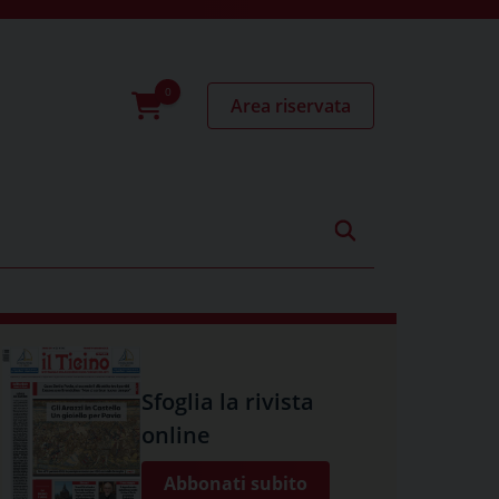
Area riservata
0
prodotti
Sfoglia la rivista
online
Abbonati subito