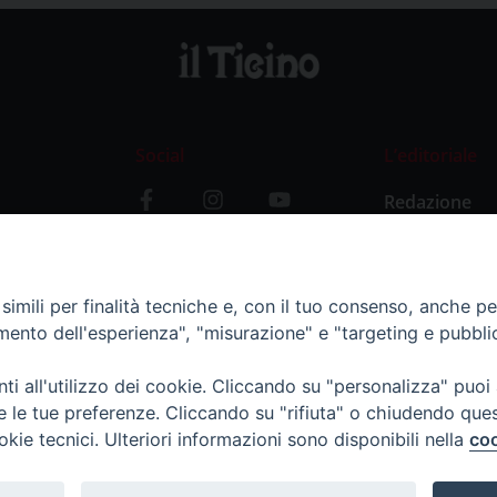
Social
L’editoriale
Redazione
i
Storia
y
imili per finalità tecniche e, con il tuo consenso, anche per 
amento dell'esperienza", "misurazione" e "targeting e pubbli
i all'utilizzo dei cookie. Cliccando su "personalizza" puoi
re le tue preferenze. Cliccando su "rifiuta" o chiudendo que
okie tecnici. Ulteriori informazioni sono disponibili nella
coo