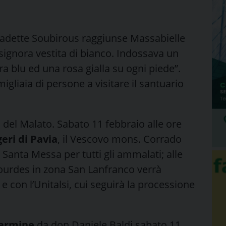
nadette Soubirous raggiunse Massabielle
 signora vestita di bianco. Indossava un
ra blu ed una rosa gialla su ogni piede”.
gliaia di persone a visitare il santuario
 del Malato. Sabato 11 febbraio alle ore
eri di Pavia
, il Vescovo mons. Corrado
a Santa Messa per tutti gli ammalati; alle
Lourdes in zona San Lanfranco verrà
 e con l’Unitalsi, cui seguirà la processione
Carmine
da don Daniele Baldi sabato 11