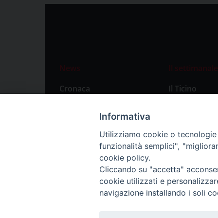
News
Il settimanale
Cronaca
Il Ticino
Attualità
Abbonament
Informativa
Primo Piano
Privacy Polic
Utilizziamo cookie o tecnologie s
Territorio
funzionalità semplici", "miglior
Città
cookie policy.
Cliccando su "accetta" acconsent
Politica
cookie utilizzati e personalizza
Sport
navigazione installando i soli co