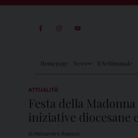
Skip
to
content
Homepage
News
Il Settimanale
Apri
Menu
ATTUALITÀ
Festa della Madonna 
iniziative diocesane 
di Alessandro Repossi