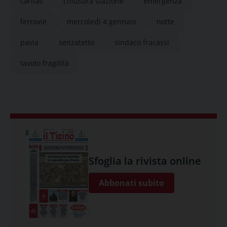
caritas
chiusura stazione
emergenza
ferrovie
mercoledì 4 gennaio
notte
pavia
senzatetto
sindaco fracassi
tavolo fragilità
Sfoglia la rivista online
Abbonati subito