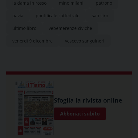
la dama in rosso
mino milani
patrono
pavia
pontificale cattedrale
san siro
ultimo libro
vebemerenze civiche
venerdì 9 dicembre
vescovo sanguineri
Sfoglia la rivista online
Abbonati subito