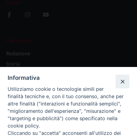
Social
L’editoriale
Redazione
Storia
Informativa
Abbonamenti
Utilizziamo cookie o tecnologie simili per
finalità tecniche e, con il tuo consenso, anche per
Abbonamento Annuale Digitale
altre finalità ("interazioni e funzionalità semplici",
"miglioramento dell'esperienza", "misurazione" e
Abbonamento Annuale Cartaceo
"targeting e pubblicità") come specificato nella
Abbonamento Singola Copia Digitale
cookie policy.
Cliccando su "accetta" acconsenti all'utilizzo dei