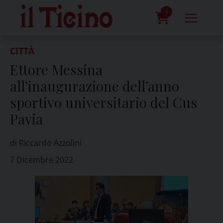
Skip
to
0
content
prodotti
CITTÀ
Ettore Messina
all’inaugurazione dell’anno
sportivo universitario del Cus
Pavia
di Riccardo Azzolini
7 Dicembre 2022