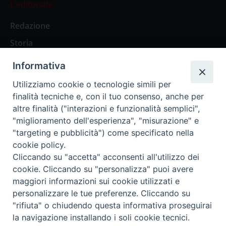
L’editoriale
Redazione
Storia
Informativa
Abbonamenti
Utilizziamo cookie o tecnologie simili per
finalità tecniche e, con il tuo consenso, anche per
Abbonamento Annuale Digitale
altre finalità ("interazioni e funzionalità semplici",
"miglioramento dell'esperienza", "misurazione" e
Abbonamento Annuale Cartaceo
"targeting e pubblicità") come specificato nella
Abbonamento Singola Copia Digitale
cookie policy.
Cliccando su "accetta" acconsenti all'utilizzo dei
cookie. Cliccando su "personalizza" puoi avere
maggiori informazioni sui cookie utilizzati e
personalizzare le tue preferenze. Cliccando su
Redazione: Pavia, Piazza Duomo 11 - tel. 0382.24736 -
"rifiuta" o chiudendo questa informativa proseguirai
amministrazione@ilticino.it - repossi@ilticino.it - P.
la navigazione installando i soli cookie tecnici.
IVA: 00213430184