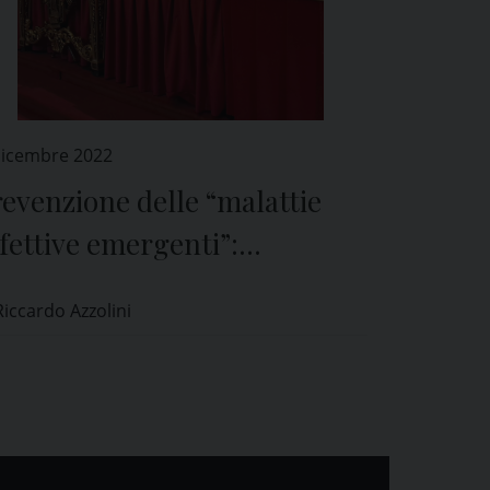
Dicembre 2022
evenzione delle “malattie
fettive emergenti”:
Università di Pavia capofila
Riccardo Azzolini
ella Fondazione INF-ACT