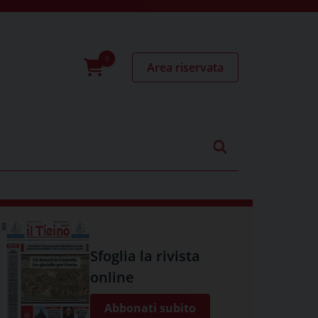
Area riservata
0
prodotti
Sfoglia la rivista
online
Abbonati subito