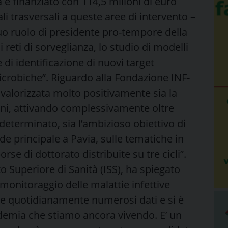
a e finanziato con 114,5 milioni di euro
li trasversali a queste aree di intervento –
suo ruolo di presidente pro-tempore della
reti di sorveglianza, lo studio di modelli
 di identificazione di nuovi target
icrobiche”. Riguardo alla Fondazione INF-
a valorizzata molto positivamente sia la
vani, attivando complessivamente oltre
determinato, sia l’ambizioso obiettivo di
de principale a Pavia, sulle tematiche in
se di dottorato distribuite su tre cicli”.
to Superiore di Sanità (ISS), ha spiegato
i monitoraggio delle malattie infettive
re quotidianamente numerosi dati e si è
ndemia che stiamo ancora vivendo. E’ un