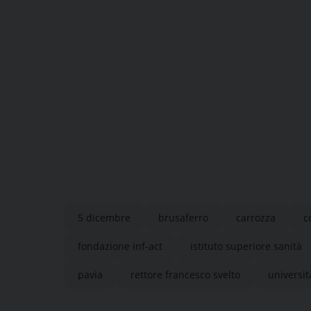
5 dicembre
brusaferro
carrozza
c
fondazione inf-act
istituto superiore sanità
pavia
rettore francesco svelto
universit