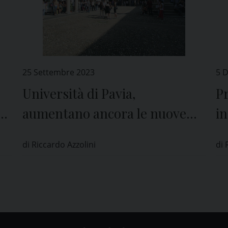
25 Settembre 2023
5 
Università di Pavia,
Pr
ta
aumentano ancora le nuove
in
iscrizioni
l’
di Riccardo Azzolini
di 
d