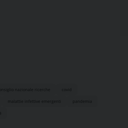
onsiglio nazionale ricerche
covid
malattie infettive emergenti
pandemia
à