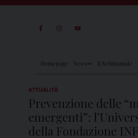
Skip
to
content
Homepage
News
Il Settimanale
Apri
Menu
ATTUALITÀ
Prevenzione delle “ma
emergenti”: l’Univers
della Fondazione I