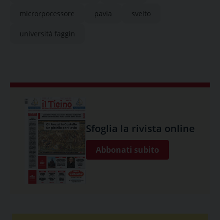
microrpocessore
pavia
svelto
università faggin
Sfoglia la rivista online
Abbonati subito