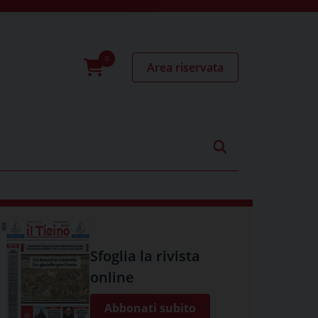
Area riservata
0
prodotti
Sfoglia la rivista
online
Abbonati subito