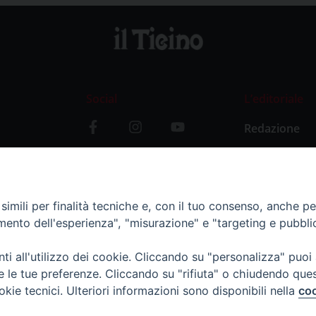
Social
L’editoriale
Redazione
i
Storia
y
imili per finalità tecniche e, con il tuo consenso, anche per 
amento dell'esperienza", "misurazione" e "targeting e pubbli
i all'utilizzo dei cookie. Cliccando su "personalizza" puoi
re le tue preferenze. Cliccando su "rifiuta" o chiudendo que
okie tecnici. Ulteriori informazioni sono disponibili nella
coo