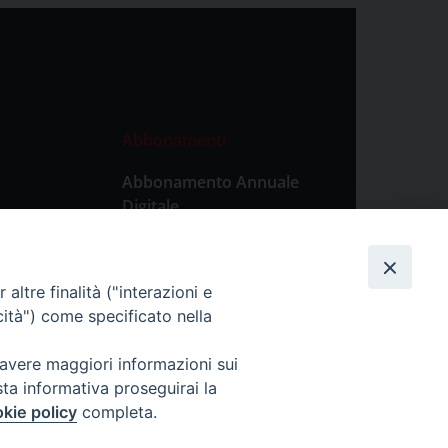
Abbonamenti
Abbonamento Annuale
Digitale
Abbonamento Annuale
Cartaceo
altre finalità ("interazioni e
Abbonamento Singola
cità") come specificato nella
Copia Digitale
 avere maggiori informazioni sui
sta informativa proseguirai la
kie policy
completa.