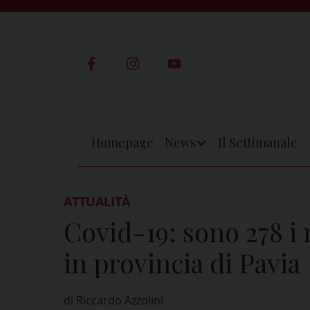
Skip
to
content
Homepage
News
Il Settimanale
Apri
Menu
ATTUALITÀ
Covid-19: sono 278 i n
in provincia di Pavia
di Riccardo Azzolini