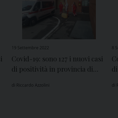
19 Settembre 2022
8 
i
Covid-19: sono 127 i nuovi casi
Co
di positività in provincia di
di
Pavia
P
di Riccardo Azzolini
di 