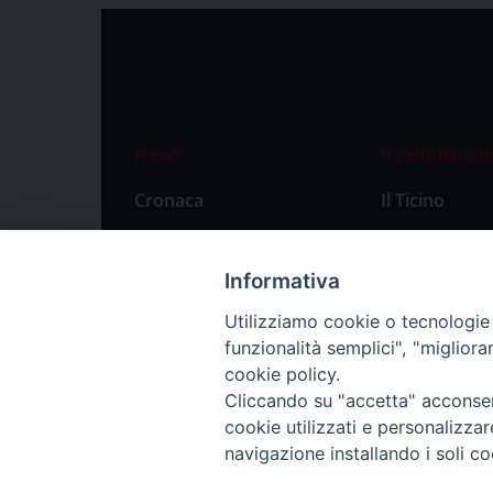
News
Il settimanale
Cronaca
Il Ticino
Attualità
Abbonament
Primo Piano
Privacy Polic
Informativa
Territorio
Utilizziamo cookie o tecnologie s
funzionalità semplici", "miglior
Città
cookie policy.
Politica
Cliccando su "accetta" acconsent
Sport
cookie utilizzati e personalizza
navigazione installando i soli co