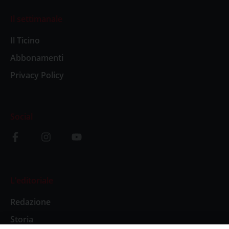
Il settimanale
Il Ticino
Abbonamenti
Privacy Policy
Social
L’editoriale
Redazione
Storia