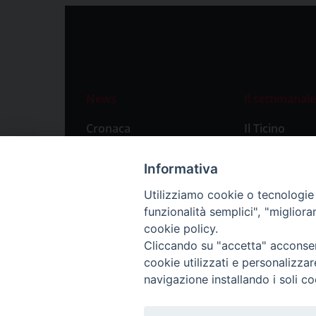
News
Il settimanale
Cronaca
Il Ticino
Attualità
Abbonament
Informativa
Primo Piano
Privacy Polic
Utilizziamo cookie o tecnologie s
Territorio
funzionalità semplici", "miglior
Città
cookie policy.
Cliccando su "accetta" acconsent
Politica
cookie utilizzati e personalizza
Sport
navigazione installando i soli co