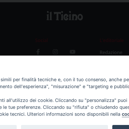
Social
L’editoriale
Redazione
i
Storia
y
imili per finalità tecniche e, con il tuo consenso, anche per 
amento dell'esperienza", "misurazione" e "targeting e pubbli
i all'utilizzo dei cookie. Cliccando su "personalizza" puoi
re le tue preferenze. Cliccando su "rifiuta" o chiudendo que
okie tecnici. Ulteriori informazioni sono disponibili nella
coo