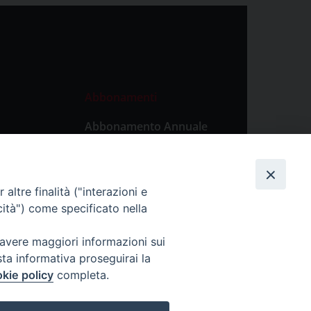
Abbonamenti
Abbonamento Annuale
Digitale
Abbonamento Annuale
Cartaceo
altre finalità ("interazioni e
Abbonamento Singola
cità") come specificato nella
Copia Digitale
 avere maggiori informazioni sui
sta informativa proseguirai la
kie policy
completa.