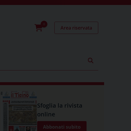
Area riservata
0
prodotti
Sfoglia la rivista
online
Abbonati subito