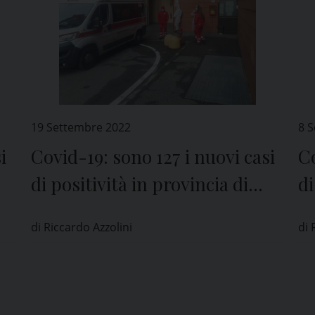
19 Settembre 2022
8 
i
Covid-19: sono 127 i nuovi casi
Co
di positività in provincia di
di
Pavia
P
di Riccardo Azzolini
di 