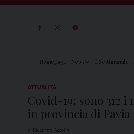
Skip
to
content
Homepage
News
Il Settimanale
Apri
Menu
ATTUALITÀ
Covid-19: sono 312 i n
in provincia di Pavia
di Riccardo Azzolini