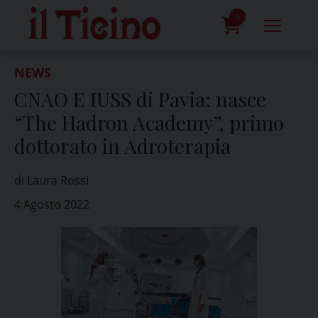
Skip
to
0
content
prodotti
NEWS
CNAO E IUSS di Pavia: nasce
“The Hadron Academy”, primo
dottorato in Adroterapia
di Laura Rossi
4 Agosto 2022