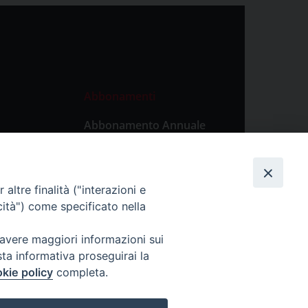
Abbonamenti
Abbonamento Annuale
Digitale
Abbonamento Annuale
Cartaceo
altre finalità ("interazioni e
Abbonamento Singola
cità") come specificato nella
Copia Digitale
 avere maggiori informazioni sui
sta informativa proseguirai la
kie policy
completa.