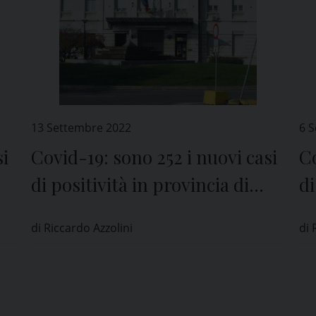
13 Settembre 2022
6 
si
Covid-19: sono 252 i nuovi casi
Co
di positività in provincia di
di
Pavia
P
di Riccardo Azzolini
di 