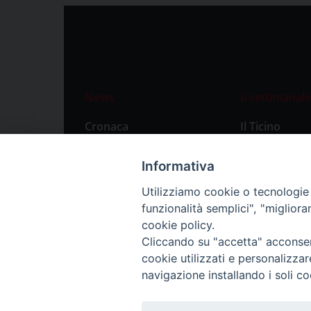
News
Il settimanale
Cronaca
Il Ticino
Attualità
Abbonament
Informativa
Primo Piano
Privacy Polic
Utilizziamo cookie o tecnologie s
Territorio
funzionalità semplici", "miglior
Città
cookie policy.
Cliccando su "accetta" acconsent
Politica
cookie utilizzati e personalizza
Sport
navigazione installando i soli co