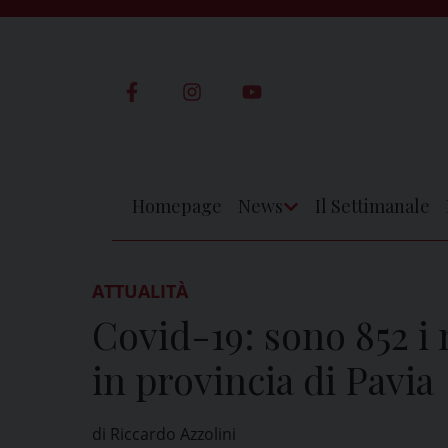
Skip
to
content
Homepage
News
Il Settimanale
Apri
Menu
ATTUALITÀ
Covid-19: sono 852 i n
in provincia di Pavia
di Riccardo Azzolini