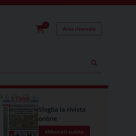
Area riservata
0
prodotti
Sfoglia la rivista
online
Abbonati subito