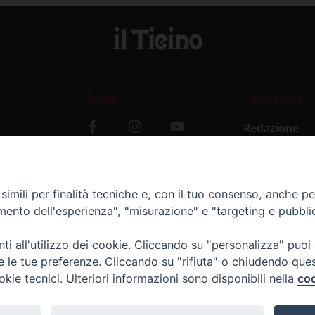
Social
L’editoriale
Redazione
i
Storia
y
imili per finalità tecniche e, con il tuo consenso, anche per 
amento dell'esperienza", "misurazione" e "targeting e pubbli
i all'utilizzo dei cookie. Cliccando su "personalizza" puoi
re le tue preferenze. Cliccando su "rifiuta" o chiudendo que
okie tecnici. Ulteriori informazioni sono disponibili nella
coo