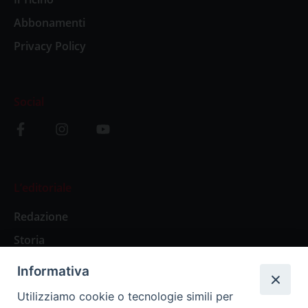
Abbonamenti
Privacy Policy
Social
L’editoriale
Redazione
Storia
Informativa
Abbonamenti
Utilizziamo cookie o tecnologie simili per