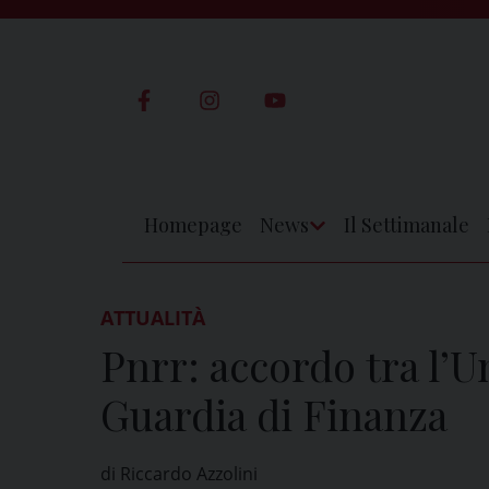
Skip
to
content
Homepage
News
Il Settimanale
Apri
Menu
ATTUALITÀ
Pnrr: accordo tra l’Un
Guardia di Finanza
di Riccardo Azzolini