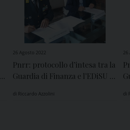
26 Agosto 2022
26
Pnrr: protocollo d’intesa tra la
Pn
neo
Guardia di Finanza e l’EDiSU di
Gu
Pavia
P
di Riccardo Azzolini
di 
e”