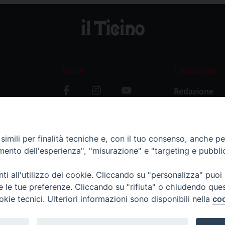
Social
L’editoriale
Redazione
i
Storia
y
imili per finalità tecniche e, con il tuo consenso, anche per 
amento dell'esperienza", "misurazione" e "targeting e pubbli
i all'utilizzo dei cookie. Cliccando su "personalizza" puoi
re le tue preferenze. Cliccando su "rifiuta" o chiudendo que
okie tecnici. Ulteriori informazioni sono disponibili nella
coo