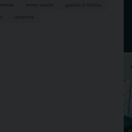
generale
emma varasio
guardia di finanza
to
università