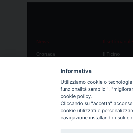
News
Il settimanale
Cronaca
Il Ticino
Attualità
Abbonament
Informativa
Primo Piano
Privacy Polic
Utilizziamo cookie o tecnologie s
Territorio
funzionalità semplici", "miglior
Città
cookie policy.
Cliccando su "accetta" acconsent
Politica
cookie utilizzati e personalizza
Sport
navigazione installando i soli co