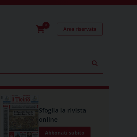
Area riservata
0
prodotti
Sfoglia la rivista
online
Abbonati subito