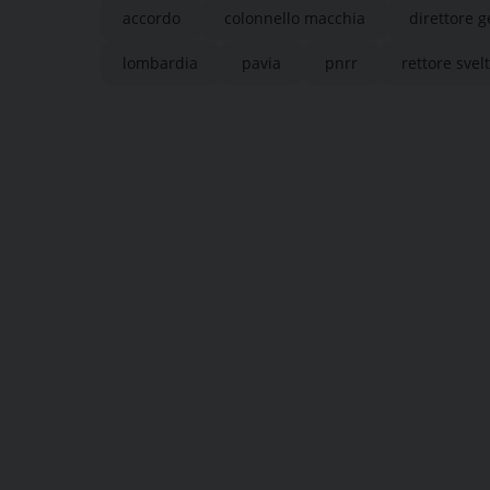
accordo
colonnello macchia
direttore 
lombardia
pavia
pnrr
rettore svel