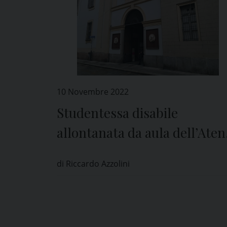
10 Novembre 2022
Studentessa disabile
allontanata da aula dell’Ate
di Pavia mentre mangia:
di Riccardo Azzolini
rettore, “episodio molto grav