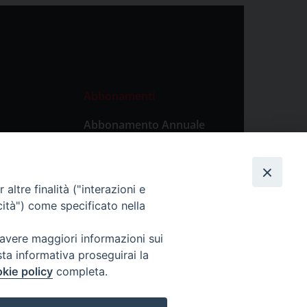
Abbonamenti
Abbonamento Annuale
Digitale
Abbonamento Annuale
Cartaceo
altre finalità ("interazioni e
Abbonamento Singola
cità") come specificato nella
Copia Digitale
 avere maggiori informazioni sui
sta informativa proseguirai la
kie policy
completa.