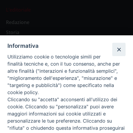
L’editoriale
Redazione
Storia
Informativa
Abbonamenti
Utilizziamo cookie o tecnologie simili per
finalità tecniche e, con il tuo consenso, anche per
Abbonamento Annuale Digitale
altre finalità ("interazioni e funzionalità semplici",
"miglioramento dell'esperienza", "misurazione" e
Abbonamento Annuale Cartaceo
"targeting e pubblicità") come specificato nella
Abbonamento Singola Copia Digitale
cookie policy.
Cliccando su "accetta" acconsenti all'utilizzo dei
cookie. Cliccando su "personalizza" puoi avere
maggiori informazioni sui cookie utilizzati e
personalizzare le tue preferenze. Cliccando su
Redazione: Pavia, Piazza Duomo 11 - tel. 0382.24736 -
"rifiuta" o chiudendo questa informativa proseguirai
amministrazione@ilticino.it - repossi@ilticino.it - P.