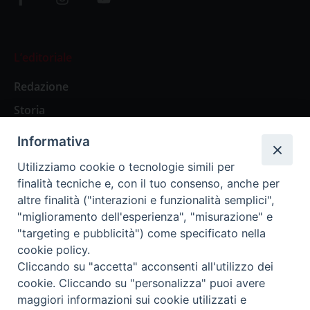
L’editoriale
Redazione
Storia
Informativa
Abbonamenti
Utilizziamo cookie o tecnologie simili per
finalità tecniche e, con il tuo consenso, anche per
Abbonamento Annuale Digitale
altre finalità ("interazioni e funzionalità semplici",
"miglioramento dell'esperienza", "misurazione" e
Abbonamento Annuale Cartaceo
"targeting e pubblicità") come specificato nella
Abbonamento Singola Copia Digitale
cookie policy.
Cliccando su "accetta" acconsenti all'utilizzo dei
cookie. Cliccando su "personalizza" puoi avere
maggiori informazioni sui cookie utilizzati e