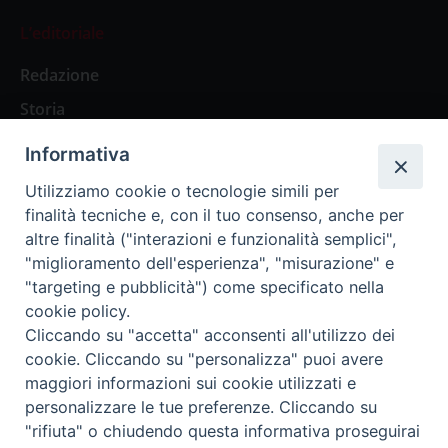
L’editoriale
Redazione
Storia
Informativa
Abbonamenti
Utilizziamo cookie o tecnologie simili per
finalità tecniche e, con il tuo consenso, anche per
Abbonamento Annuale Digitale
altre finalità ("interazioni e funzionalità semplici",
"miglioramento dell'esperienza", "misurazione" e
Abbonamento Annuale Cartaceo
"targeting e pubblicità") come specificato nella
Abbonamento Singola Copia Digitale
cookie policy.
Cliccando su "accetta" acconsenti all'utilizzo dei
cookie. Cliccando su "personalizza" puoi avere
maggiori informazioni sui cookie utilizzati e
personalizzare le tue preferenze. Cliccando su
Redazione: Pavia, Piazza Duomo 11 - tel. 0382.24736 -
"rifiuta" o chiudendo questa informativa proseguirai
amministrazione@ilticino.it - repossi@ilticino.it - P.