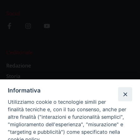
Social
L’editoriale
Redazione
Storia
Informativa
Abbonamenti
Utilizziamo cookie o tecnologie simili per
finalità tecniche e, con il tuo consenso, anche per
Abbonamento Annuale Digitale
altre finalità ("interazioni e funzionalità semplici",
"miglioramento dell'esperienza", "misurazione" e
Abbonamento Annuale Cartaceo
"targeting e pubblicità") come specificato nella
Abbonamento Singola Copia Digitale
cookie policy.