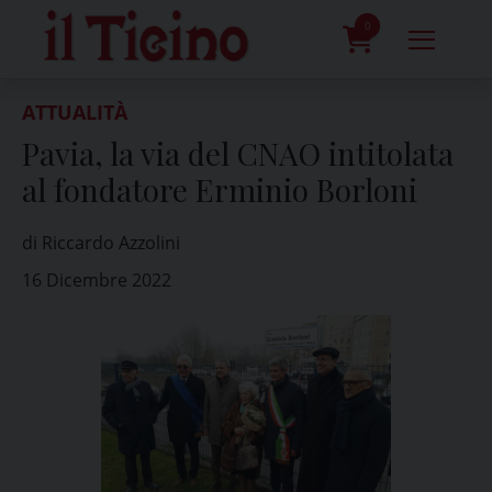
Skip
to
0
content
prodotti
ATTUALITÀ
Pavia, la via del CNAO intitolata
al fondatore Erminio Borloni
di Riccardo Azzolini
16 Dicembre 2022