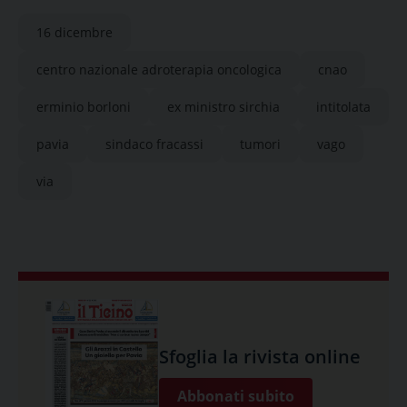
16 dicembre
centro nazionale adroterapia oncologica
cnao
erminio borloni
ex ministro sirchia
intitolata
pavia
sindaco fracassi
tumori
vago
via
Sfoglia la rivista online
Abbonati subito