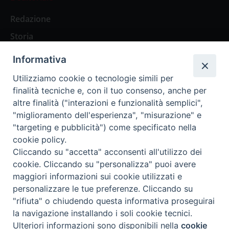
Redazione
Storia
Informativa
Abbonamenti
Utilizziamo cookie o tecnologie simili per
finalità tecniche e, con il tuo consenso, anche per
Abbonamento Annuale Digitale
altre finalità ("interazioni e funzionalità semplici",
"miglioramento dell'esperienza", "misurazione" e
Abbonamento Annuale Cartaceo
"targeting e pubblicità") come specificato nella
Abbonamento Singola Copia Digitale
cookie policy.
Cliccando su "accetta" acconsenti all'utilizzo dei
cookie. Cliccando su "personalizza" puoi avere
maggiori informazioni sui cookie utilizzati e
personalizzare le tue preferenze. Cliccando su
Redazione: Pavia, Piazza Duomo 11 - tel. 0382.24736 -
"rifiuta" o chiudendo questa informativa proseguirai
amministrazione@ilticino.it - repossi@ilticino.it - P.
la navigazione installando i soli cookie tecnici.
IVA: 00213430184
Preferenze Cookie
Ulteriori informazioni sono disponibili nella
cookie