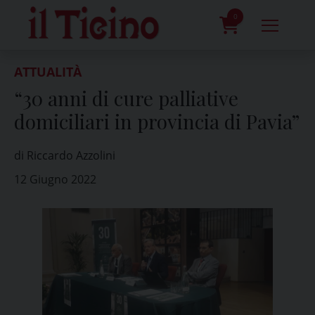
Skip
to
0
content
prodotti
ATTUALITÀ
“30 anni di cure palliative
domiciliari in provincia di Pavia”
di Riccardo Azzolini
12 Giugno 2022