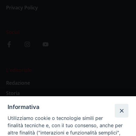
Privacy Policy
Social
L’editoriale
Redazione
Storia
Informativa
Abbonamenti
Utilizziamo cookie o tecnologie simili per
finalità tecniche e, con il tuo consenso, anche per
Abbonamento Annuale Digitale
altre finalità ("interazioni e funzionalità semplici",