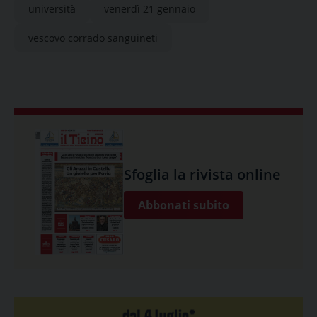
università
venerdì 21 gennaio
vescovo corrado sanguineti
Sfoglia la rivista online
Abbonati subito