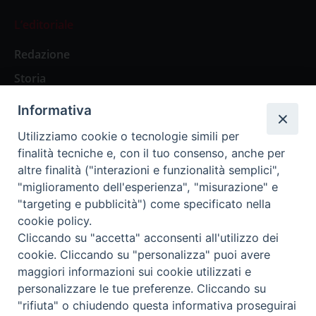
L’editoriale
Redazione
Storia
Informativa
Abbonamenti
Utilizziamo cookie o tecnologie simili per
finalità tecniche e, con il tuo consenso, anche per
Abbonamento Annuale Digitale
altre finalità ("interazioni e funzionalità semplici",
"miglioramento dell'esperienza", "misurazione" e
Abbonamento Annuale Cartaceo
"targeting e pubblicità") come specificato nella
Abbonamento Singola Copia Digitale
cookie policy.
Cliccando su "accetta" acconsenti all'utilizzo dei
cookie. Cliccando su "personalizza" puoi avere
maggiori informazioni sui cookie utilizzati e
personalizzare le tue preferenze. Cliccando su
Redazione: Pavia, Piazza Duomo 11 - tel. 0382.24736 -
"rifiuta" o chiudendo questa informativa proseguirai
amministrazione@ilticino.it - repossi@ilticino.it - P.