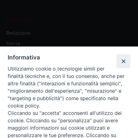
L’editoriale
Redazione
Storia
Informativa
Abbonamenti
Utilizziamo cookie o tecnologie simili per
finalità tecniche e, con il tuo consenso, anche per
Abbonamento Annuale Digitale
altre finalità ("interazioni e funzionalità semplici",
"miglioramento dell'esperienza", "misurazione" e
Abbonamento Annuale Cartaceo
"targeting e pubblicità") come specificato nella
Abbonamento Singola Copia Digitale
cookie policy.
Cliccando su "accetta" acconsenti all'utilizzo dei
cookie. Cliccando su "personalizza" puoi avere
maggiori informazioni sui cookie utilizzati e
personalizzare le tue preferenze. Cliccando su
Redazione: Pavia, Piazza Duomo 11 - tel. 0382.24736 -