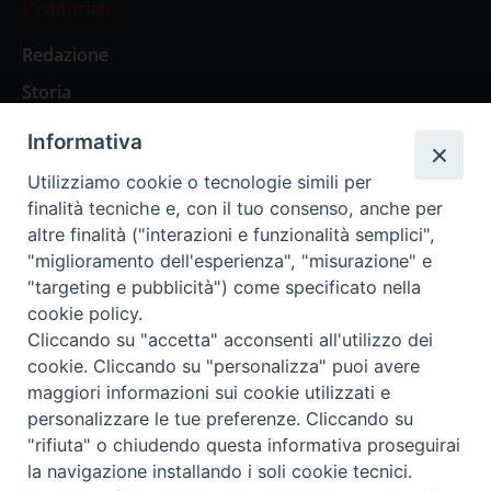
L’editoriale
Redazione
Storia
Informativa
Abbonamenti
Utilizziamo cookie o tecnologie simili per
finalità tecniche e, con il tuo consenso, anche per
Abbonamento Annuale Digitale
altre finalità ("interazioni e funzionalità semplici",
"miglioramento dell'esperienza", "misurazione" e
Abbonamento Annuale Cartaceo
"targeting e pubblicità") come specificato nella
Abbonamento Singola Copia Digitale
cookie policy.
Cliccando su "accetta" acconsenti all'utilizzo dei
cookie. Cliccando su "personalizza" puoi avere
maggiori informazioni sui cookie utilizzati e
personalizzare le tue preferenze. Cliccando su
Redazione: Pavia, Piazza Duomo 11 - tel. 0382.24736 -
"rifiuta" o chiudendo questa informativa proseguirai
amministrazione@ilticino.it - repossi@ilticino.it - P.
la navigazione installando i soli cookie tecnici.
IVA: 00213430184