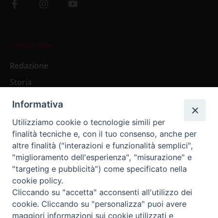
L’editoriale
Redazione
Storia
Informativa
Abbonamenti
Utilizziamo cookie o tecnologie simili per
finalità tecniche e, con il tuo consenso, anche per
Abbonamento Annuale Digitale
altre finalità ("interazioni e funzionalità semplici",
"miglioramento dell'esperienza", "misurazione" e
Abbonamento Annuale Cartaceo
"targeting e pubblicità") come specificato nella
Abbonamento Singola Copia Digitale
cookie policy.
Cliccando su "accetta" acconsenti all'utilizzo dei
cookie. Cliccando su "personalizza" puoi avere
maggiori informazioni sui cookie utilizzati e