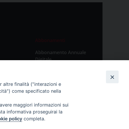
Abbonamenti
Abbonamento Annuale
Digitale
Abbonamento Annuale
Cartaceo
altre finalità ("interazioni e
Abbonamento Singola
cità") come specificato nella
Copia Digitale
 avere maggiori informazioni sui
sta informativa proseguirai la
kie policy
completa.