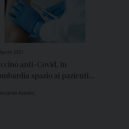
Aprile 2021
ccino anti-Covid, in
mbardia spazio ai pazienti
onici tra 55 e 59 anni
Riccardo Azzolini