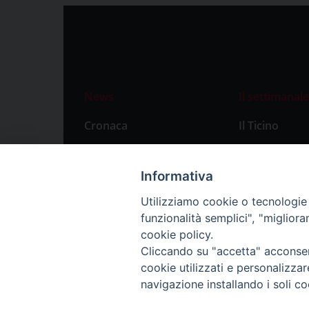
News
Il settimanale
Cronaca
Il Ticino
Attualità
Abbonament
Primo Piano
Privacy Polic
Informativa
Territorio
Utilizziamo cookie o tecnologie s
funzionalità semplici", "miglior
Città
cookie policy.
Politica
Cliccando su "accetta" acconsent
Sport
cookie utilizzati e personalizza
navigazione installando i soli co