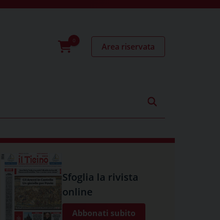
Area riservata
0
prodotti
Sfoglia la rivista
online
Abbonati subito