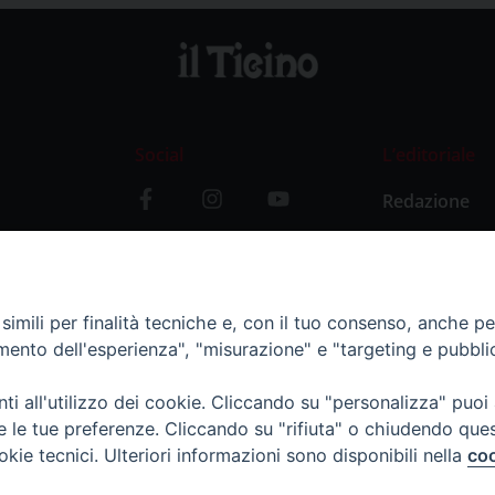
Social
L’editoriale
Redazione
i
Storia
y
imili per finalità tecniche e, con il tuo consenso, anche per 
amento dell'esperienza", "misurazione" e "targeting e pubbli
i all'utilizzo dei cookie. Cliccando su "personalizza" puoi
re le tue preferenze. Cliccando su "rifiuta" o chiudendo que
okie tecnici. Ulteriori informazioni sono disponibili nella
coo