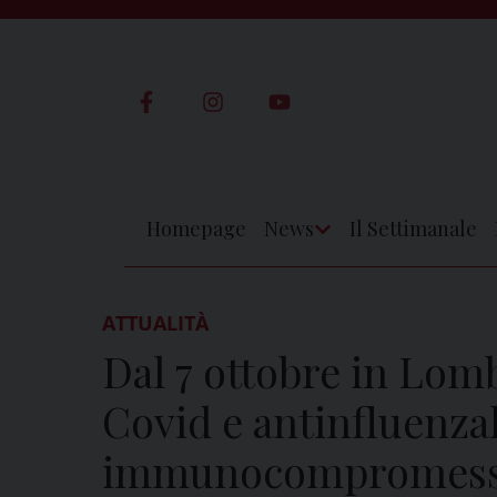
Skip
to
content
Homepage
News
Il Settimanale
Apri
Menu
ATTUALITÀ
Dal 7 ottobre in Lom
Covid e antinfluenzal
immunocompromess