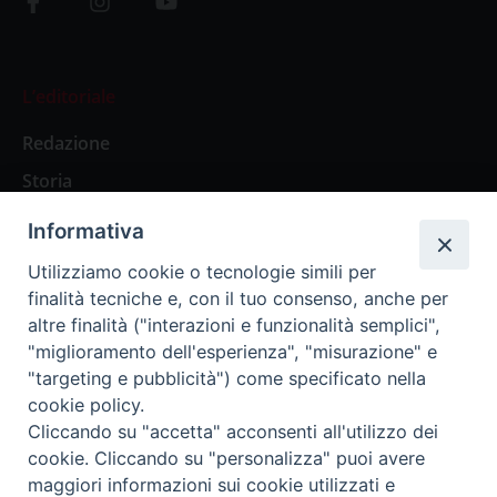
L’editoriale
Redazione
Storia
Informativa
Abbonamenti
Utilizziamo cookie o tecnologie simili per
finalità tecniche e, con il tuo consenso, anche per
Abbonamento Annuale Digitale
altre finalità ("interazioni e funzionalità semplici",
"miglioramento dell'esperienza", "misurazione" e
Abbonamento Annuale Cartaceo
"targeting e pubblicità") come specificato nella
Abbonamento Singola Copia Digitale
cookie policy.
Cliccando su "accetta" acconsenti all'utilizzo dei
cookie. Cliccando su "personalizza" puoi avere
maggiori informazioni sui cookie utilizzati e