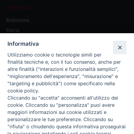
L’editoriale
Redazione
Storia
Informativa
Abbonamenti
Utilizziamo cookie o tecnologie simili per
finalità tecniche e, con il tuo consenso, anche per
Abbonamento Annuale Digitale
altre finalità ("interazioni e funzionalità semplici",
"miglioramento dell'esperienza", "misurazione" e
Abbonamento Annuale Cartaceo
"targeting e pubblicità") come specificato nella
Abbonamento Singola Copia Digitale
cookie policy.
Cliccando su "accetta" acconsenti all'utilizzo dei
cookie. Cliccando su "personalizza" puoi avere
maggiori informazioni sui cookie utilizzati e
personalizzare le tue preferenze. Cliccando su
Redazione: Pavia, Piazza Duomo 11 - tel. 0382.24736 -
"rifiuta" o chiudendo questa informativa proseguirai
amministrazione@ilticino.it - repossi@ilticino.it - P.
la navigazione installando i soli cookie tecnici.