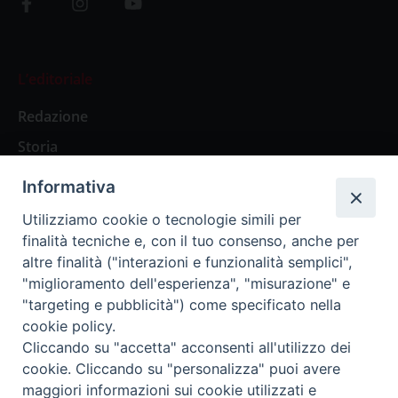
L’editoriale
Redazione
Storia
Informativa
Abbonamenti
Utilizziamo cookie o tecnologie simili per
finalità tecniche e, con il tuo consenso, anche per
Abbonamento Annuale Digitale
altre finalità ("interazioni e funzionalità semplici",
"miglioramento dell'esperienza", "misurazione" e
Abbonamento Annuale Cartaceo
"targeting e pubblicità") come specificato nella
Abbonamento Singola Copia Digitale
cookie policy.
Cliccando su "accetta" acconsenti all'utilizzo dei
cookie. Cliccando su "personalizza" puoi avere
maggiori informazioni sui cookie utilizzati e