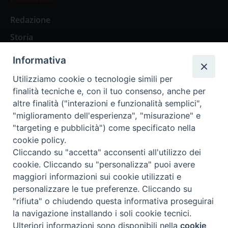
Redazione
Storia
Informativa
Abbonamenti
Utilizziamo cookie o tecnologie simili per
finalità tecniche e, con il tuo consenso, anche per
Abbonamento Annuale Digitale
altre finalità ("interazioni e funzionalità semplici",
"miglioramento dell'esperienza", "misurazione" e
Abbonamento Annuale Cartaceo
"targeting e pubblicità") come specificato nella
Abbonamento Singola Copia Digitale
cookie policy.
Cliccando su "accetta" acconsenti all'utilizzo dei
cookie. Cliccando su "personalizza" puoi avere
maggiori informazioni sui cookie utilizzati e
personalizzare le tue preferenze. Cliccando su
Redazione: Pavia, Piazza Duomo 11 - tel. 0382.24736 -
"rifiuta" o chiudendo questa informativa proseguirai
amministrazione@ilticino.it - repossi@ilticino.it - P.
la navigazione installando i soli cookie tecnici.
IVA: 00213430184
Preferenze Cookie
Ulteriori informazioni sono disponibili nella
cookie