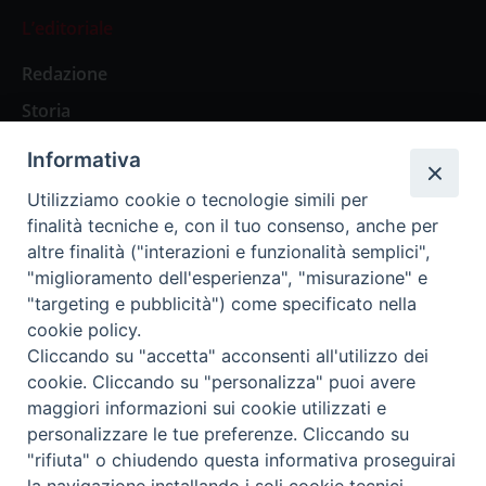
L’editoriale
Redazione
Storia
Informativa
Abbonamenti
Utilizziamo cookie o tecnologie simili per
finalità tecniche e, con il tuo consenso, anche per
Abbonamento Annuale Digitale
altre finalità ("interazioni e funzionalità semplici",
"miglioramento dell'esperienza", "misurazione" e
Abbonamento Annuale Cartaceo
"targeting e pubblicità") come specificato nella
Abbonamento Singola Copia Digitale
cookie policy.
Cliccando su "accetta" acconsenti all'utilizzo dei
cookie. Cliccando su "personalizza" puoi avere
maggiori informazioni sui cookie utilizzati e
personalizzare le tue preferenze. Cliccando su
Redazione: Pavia, Piazza Duomo 11 - tel. 0382.24736 -
"rifiuta" o chiudendo questa informativa proseguirai
amministrazione@ilticino.it - repossi@ilticino.it - P.