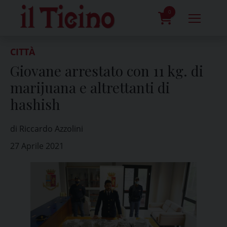
Skip
to
0
content
prodotti
CITTÀ
Giovane arrestato con 11 kg. di
marijuana e altrettanti di
hashish
di Riccardo Azzolini
27 Aprile 2021