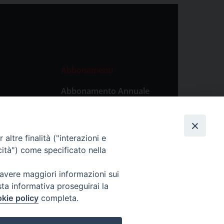
Abbonamenti
Abbonamento Annuale
Digitale
Abbonamento Annuale
Cartaceo
altre finalità ("interazioni e
Abbonamento Singola
cità") come specificato nella
Copia Digitale
 avere maggiori informazioni sui
sta informativa proseguirai la
kie policy
completa.