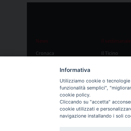
News
Il settimanale
Cronaca
Il Ticino
Attualità
Abbonament
Informativa
Primo Piano
Privacy Polic
Utilizziamo cookie o tecnologie s
Territorio
funzionalità semplici", "miglior
Città
cookie policy.
Cliccando su "accetta" acconsent
Politica
cookie utilizzati e personalizza
Sport
navigazione installando i soli co