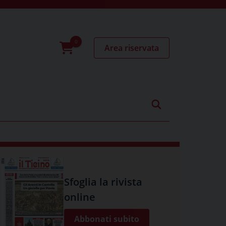
Area riservata
0
prodotti
Sfoglia la rivista
online
Abbonati subito