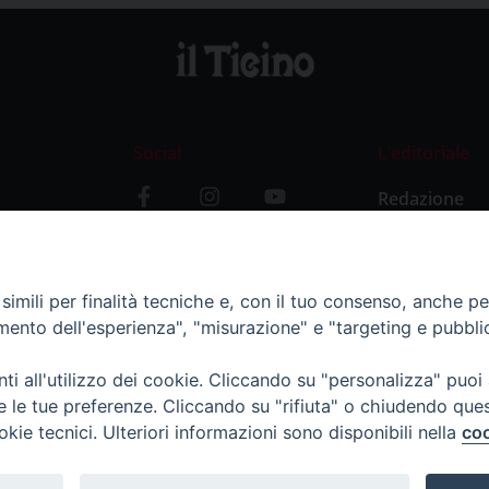
Social
L’editoriale
Redazione
i
Storia
y
imili per finalità tecniche e, con il tuo consenso, anche per 
amento dell'esperienza", "misurazione" e "targeting e pubbli
i all'utilizzo dei cookie. Cliccando su "personalizza" puoi
re le tue preferenze. Cliccando su "rifiuta" o chiudendo que
okie tecnici. Ulteriori informazioni sono disponibili nella
coo