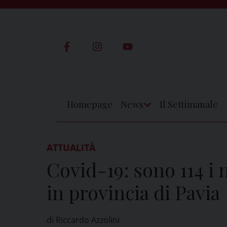
Skip
to
content
Homepage
News
Il Settimanale
Apri
Menu
ATTUALITÀ
Covid-19: sono 114 i n
in provincia di Pavia
di Riccardo Azzolini