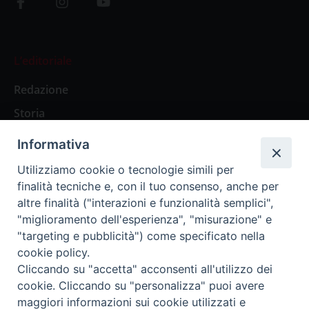
L’editoriale
Redazione
Storia
Informativa
Abbonamenti
Utilizziamo cookie o tecnologie simili per
finalità tecniche e, con il tuo consenso, anche per
Abbonamento Annuale Digitale
altre finalità ("interazioni e funzionalità semplici",
"miglioramento dell'esperienza", "misurazione" e
Abbonamento Annuale Cartaceo
"targeting e pubblicità") come specificato nella
Abbonamento Singola Copia Digitale
cookie policy.
Cliccando su "accetta" acconsenti all'utilizzo dei
cookie. Cliccando su "personalizza" puoi avere
maggiori informazioni sui cookie utilizzati e