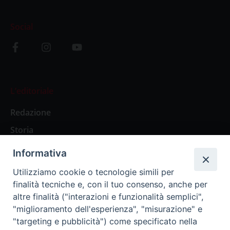
Social
L’editoriale
Redazione
Storia
Informativa
Abbonamenti
Utilizziamo cookie o tecnologie simili per
finalità tecniche e, con il tuo consenso, anche per
Abbonamento Annuale Digitale
altre finalità ("interazioni e funzionalità semplici",
"miglioramento dell'esperienza", "misurazione" e
Abbonamento Annuale Cartaceo
"targeting e pubblicità") come specificato nella
Abbonamento Singola Copia Digitale