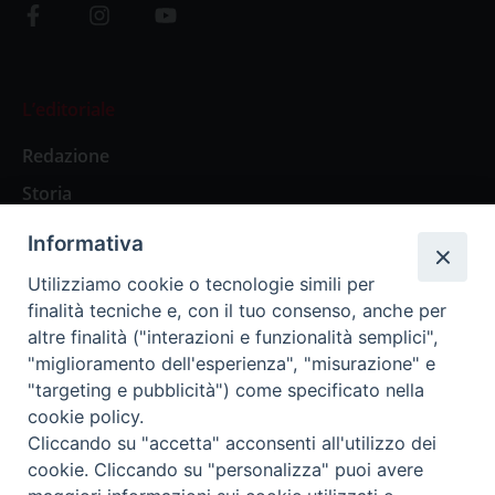
L’editoriale
Redazione
Storia
Informativa
Abbonamenti
Utilizziamo cookie o tecnologie simili per
finalità tecniche e, con il tuo consenso, anche per
Abbonamento Annuale Digitale
altre finalità ("interazioni e funzionalità semplici",
"miglioramento dell'esperienza", "misurazione" e
Abbonamento Annuale Cartaceo
"targeting e pubblicità") come specificato nella
Abbonamento Singola Copia Digitale
cookie policy.
Cliccando su "accetta" acconsenti all'utilizzo dei
cookie. Cliccando su "personalizza" puoi avere