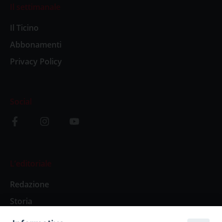
Il settimanale
Il Ticino
Abbonamenti
Privacy Policy
Social
L’editoriale
Redazione
Storia