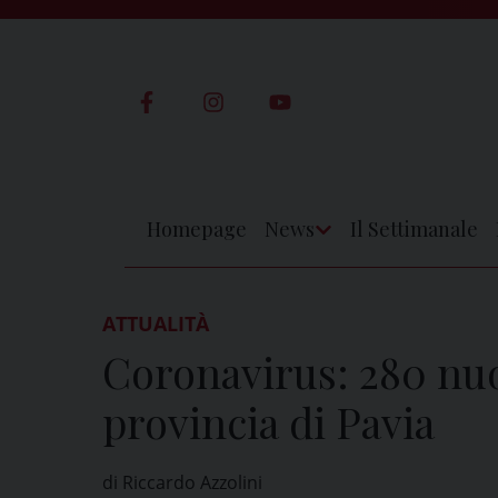
Skip
to
content
Homepage
News
Il Settimanale
Apri
Menu
ATTUALITÀ
Coronavirus: 280 nuov
provincia di Pavia
di Riccardo Azzolini