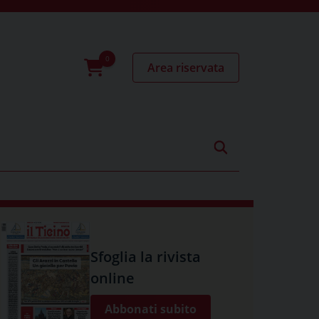
Area riservata
0
prodotti
Sfoglia la rivista
online
Abbonati subito