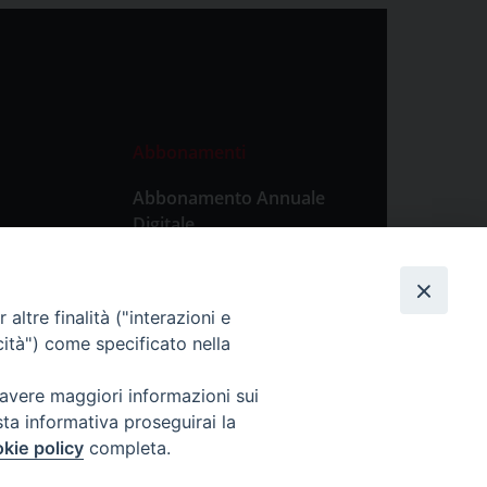
Abbonamenti
Abbonamento Annuale
Digitale
Abbonamento Annuale
Cartaceo
altre finalità ("interazioni e
Abbonamento Singola
cità") come specificato nella
Copia Digitale
 avere maggiori informazioni sui
sta informativa proseguirai la
kie policy
completa.