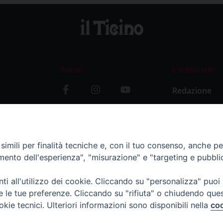
Social
L’editoriale
Redazione
i
Storia
y
imili per finalità tecniche e, con il tuo consenso, anche per 
amento dell'esperienza", "misurazione" e "targeting e pubbli
i all'utilizzo dei cookie. Cliccando su "personalizza" puoi
re le tue preferenze. Cliccando su "rifiuta" o chiudendo que
okie tecnici. Ulteriori informazioni sono disponibili nella
coo