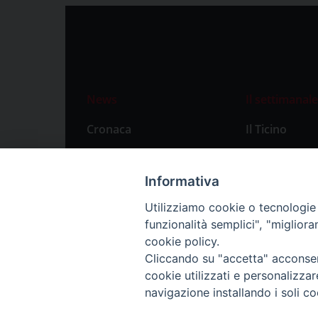
News
Il settimanale
Cronaca
Il Ticino
Attualità
Abbonament
Primo Piano
Privacy Polic
Informativa
Territorio
Utilizziamo cookie o tecnologie s
funzionalità semplici", "miglior
Città
cookie policy.
Politica
Cliccando su "accetta" acconsent
Sport
cookie utilizzati e personalizza
navigazione installando i soli co