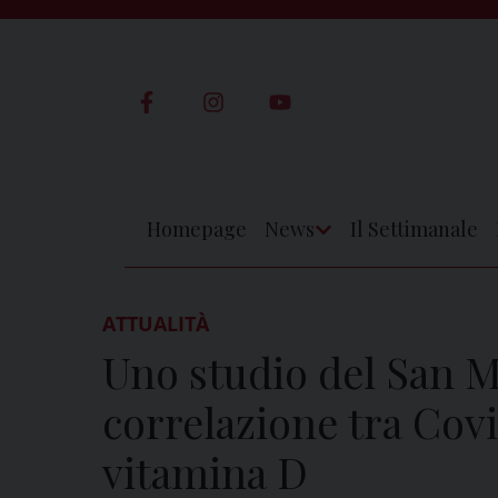
Skip
to
content
Homepage
News
Il Settimanale
Apri
Menu
ATTUALITÀ
Uno studio del San Ma
correlazione tra Covi
vitamina D