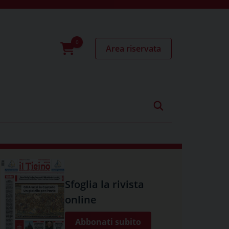
Area riservata
0
prodotti
Sfoglia la rivista
online
Abbonati subito