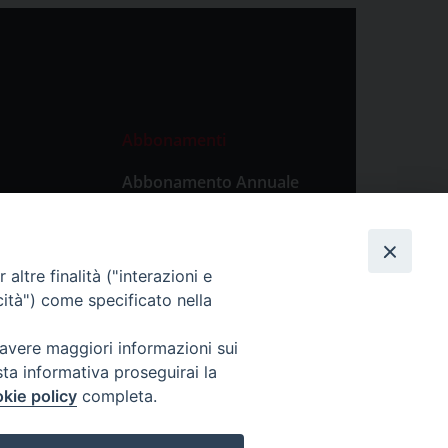
Abbonamenti
Abbonamento Annuale
Digitale
Abbonamento Annuale
Cartaceo
altre finalità ("interazioni e
Abbonamento Singola
cità") come specificato nella
Copia Digitale
 avere maggiori informazioni sui
sta informativa proseguirai la
kie policy
completa.