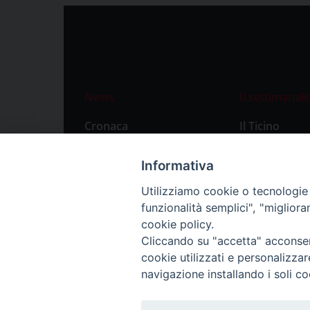
News
Il settimanale
Cronaca
Il Ticino
Attualità
Abbonament
Informativa
Primo Piano
Privacy Polic
Utilizziamo cookie o tecnologie s
Territorio
funzionalità semplici", "miglior
Città
cookie policy.
Cliccando su "accetta" acconsent
Politica
cookie utilizzati e personalizza
Sport
navigazione installando i soli co