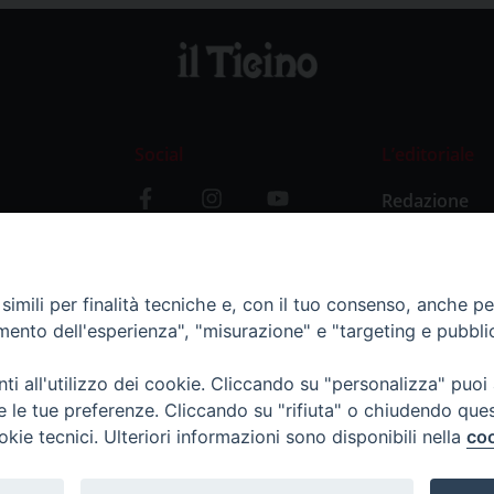
Social
L’editoriale
Redazione
i
Storia
y
imili per finalità tecniche e, con il tuo consenso, anche per 
amento dell'esperienza", "misurazione" e "targeting e pubbli
i all'utilizzo dei cookie. Cliccando su "personalizza" puoi
re le tue preferenze. Cliccando su "rifiuta" o chiudendo que
okie tecnici. Ulteriori informazioni sono disponibili nella
coo