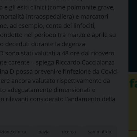
a e gli esiti clinici (come polmonite grave,
 mortalità intraospedaliera) e marcatori
me, ad esempio, conta dei linfociti,
 condotto nel periodo tra marzo e aprile su
ono deceduti durante la degenza
a D sono stati valutati a 48 ore dal ricovero
nte carente – spiega Riccardo Caccialanza
mina D possa prevenire l’infezione da Covid-
essere ancora valutato rispettivamente da
vento adeguatamente dimensionati e
o rilevanti considerato l’andamento della
izione clinica
pavia
ricerca
san matteo