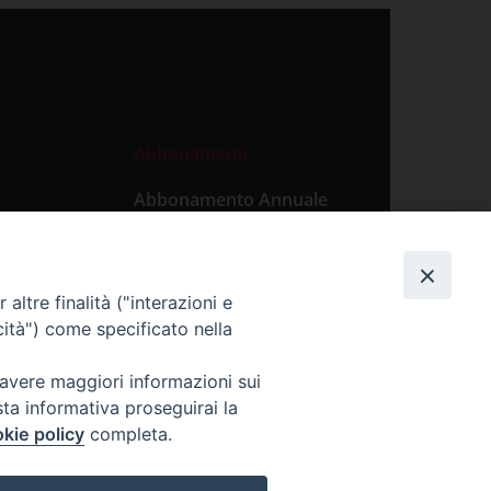
Abbonamenti
Abbonamento Annuale
Digitale
Abbonamento Annuale
Cartaceo
altre finalità ("interazioni e
Abbonamento Singola
cità") come specificato nella
Copia Digitale
 avere maggiori informazioni sui
sta informativa proseguirai la
kie policy
completa.