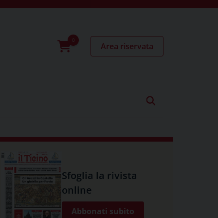
Area riservata
0
prodotti
Sfoglia la rivista
online
Abbonati subito