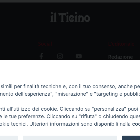
Social
L’editoriale
Redazione
i
Storia
y
imili per finalità tecniche e, con il tuo consenso, anche per 
amento dell'esperienza", "misurazione" e "targeting e pubbli
i all'utilizzo dei cookie. Cliccando su "personalizza" puoi
re le tue preferenze. Cliccando su "rifiuta" o chiudendo que
okie tecnici. Ulteriori informazioni sono disponibili nella
coo