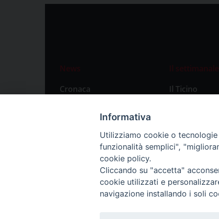
News
Il settimanale
Cronaca
Il Ticino
Attualità
Abbonament
Informativa
Primo Piano
Privacy Polic
Utilizziamo cookie o tecnologie s
Territorio
funzionalità semplici", "miglior
Città
cookie policy.
Cliccando su "accetta" acconsent
Politica
cookie utilizzati e personalizza
Sport
navigazione installando i soli co