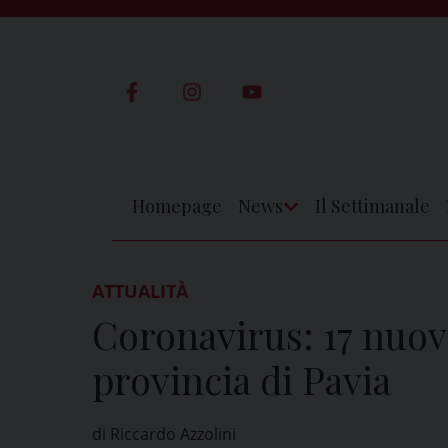
Skip
to
content
Homepage
News
Il Settimanale
Apri
Menu
ATTUALITÀ
Coronavirus: 17 nuovi 
provincia di Pavia
di Riccardo Azzolini