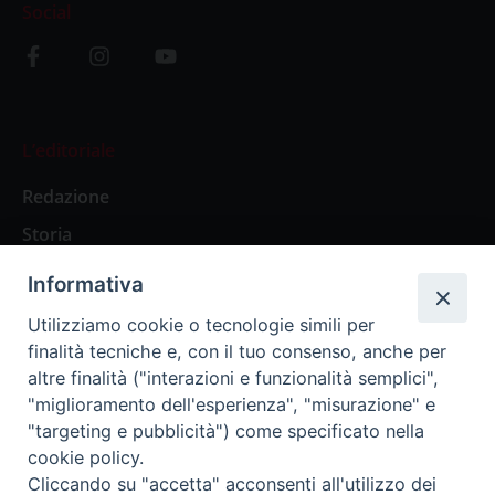
Social
L’editoriale
Redazione
Storia
Informativa
Abbonamenti
Utilizziamo cookie o tecnologie simili per
finalità tecniche e, con il tuo consenso, anche per
Abbonamento Annuale Digitale
altre finalità ("interazioni e funzionalità semplici",
"miglioramento dell'esperienza", "misurazione" e
Abbonamento Annuale Cartaceo
"targeting e pubblicità") come specificato nella
Abbonamento Singola Copia Digitale
cookie policy.
Cliccando su "accetta" acconsenti all'utilizzo dei