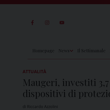
Skip
to
content
Homepage
News
Il Settimanale
Apri
Menu
ATTUALITÀ
Maugeri, investiti 3,7
dispositivi di protez
di Riccardo Azzolini