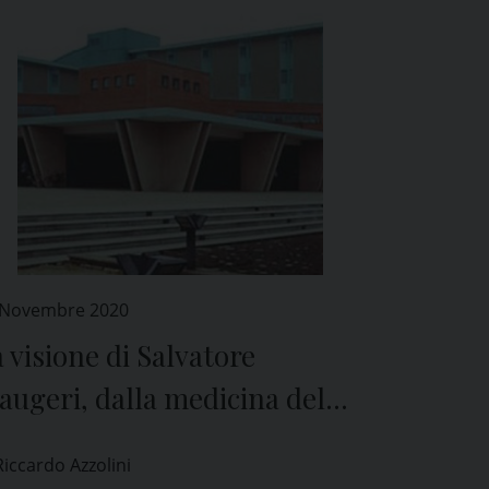
 Novembre 2020
 visione di Salvatore
ugeri, dalla medicina del
voro al fronte contro il
Riccardo Azzolini
ovid-19