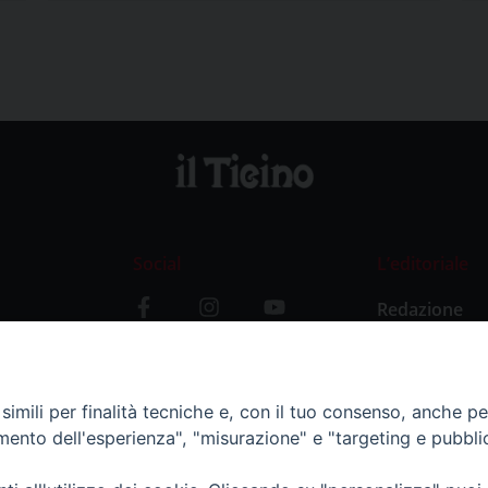
Social
L’editoriale
Redazione
i
Storia
y
imili per finalità tecniche e, con il tuo consenso, anche per 
amento dell'esperienza", "misurazione" e "targeting e pubbli