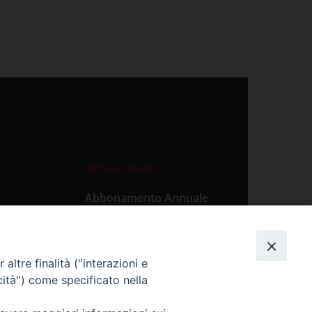
Abbonamenti
Abbonamento Annuale
Digitale
Abbonamento Annuale
Cartaceo
altre finalità ("interazioni e
Abbonamento Singola
cità") come specificato nella
Copia Digitale