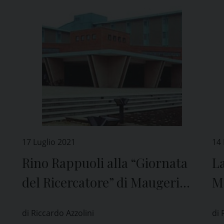
17 Luglio 2021
14
”
Rino Rappuoli alla “Giornata
La
del Ricercatore” di Maugeri
Ma
Pavia
la
di Riccardo Azzolini
di 
C