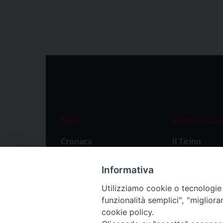
News
Il settimanale
Cronaca
Il Ticino
Attualità
Abbonament
Informativa
Primo Piano
Privacy Polic
Utilizziamo cookie o tecnologie s
Territorio
funzionalità semplici", "miglior
Città
cookie policy.