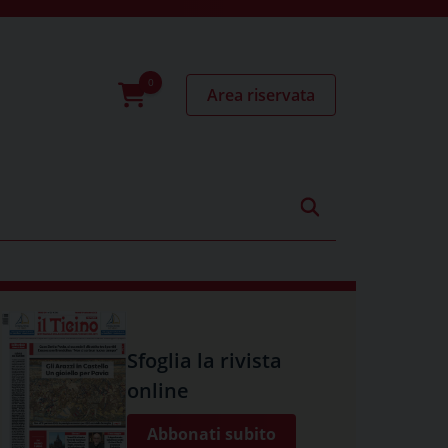
Area riservata
0
prodotti
Sfoglia la rivista
online
Abbonati subito