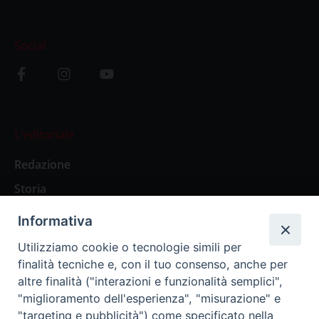
Social
L’editoriale
Redazione
Storia
Informativa
Abbonamenti
Utilizziamo cookie o tecnologie simili per
finalità tecniche e, con il tuo consenso, anche per
Abbonamento Annuale Digitale
altre finalità ("interazioni e funzionalità semplici",
"miglioramento dell'esperienza", "misurazione" e
Abbonamento Annuale Cartaceo
"targeting e pubblicità") come specificato nella