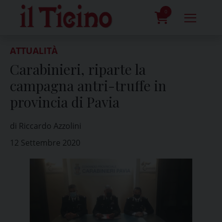
Skip
to
0
content
prodotti
ATTUALITÀ
Carabinieri, riparte la
campagna antri-truffe in
provincia di Pavia
di Riccardo Azzolini
12 Settembre 2020