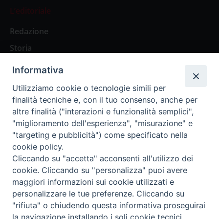
L’editoriale
Redazione
Storia
Informativa
Abbonamenti
Utilizziamo cookie o tecnologie simili per
finalità tecniche e, con il tuo consenso, anche per
Abbonamento Annuale Digitale
altre finalità ("interazioni e funzionalità semplici",
"miglioramento dell'esperienza", "misurazione" e
Abbonamento Annuale Cartaceo
"targeting e pubblicità") come specificato nella
Abbonamento Singola Copia Digitale
cookie policy.
Cliccando su "accetta" acconsenti all'utilizzo dei
cookie. Cliccando su "personalizza" puoi avere
maggiori informazioni sui cookie utilizzati e
personalizzare le tue preferenze. Cliccando su
Redazione: Pavia, Piazza Duomo 11 - tel. 0382.24736 -
"rifiuta" o chiudendo questa informativa proseguirai
amministrazione@ilticino.it - repossi@ilticino.it - P.
la navigazione installando i soli cookie tecnici.