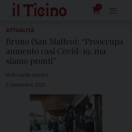
Skip
to
0
content
prodotti
ATTUALITÀ
Bruno (San Matteo): “Preoccupa
aumento casi Covid-19, ma
siamo pronti”
di Riccardo Azzolini
5 Settembre 2020