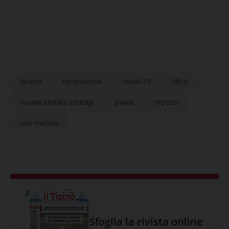
bruno
coronavirus
covid-19
libro
nuova ondata contagi
pavia
repossi
san matteo
Sfoglia la rivista online