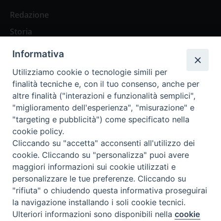
Redazione
Storia
Informativa
Abbonamenti
Utilizziamo cookie o tecnologie simili per
finalità tecniche e, con il tuo consenso, anche per
Abbonamento Annuale Digitale
altre finalità ("interazioni e funzionalità semplici",
"miglioramento dell'esperienza", "misurazione" e
Abbonamento Annuale Cartaceo
"targeting e pubblicità") come specificato nella
Abbonamento Singola Copia Digitale
cookie policy.
Cliccando su "accetta" acconsenti all'utilizzo dei
cookie. Cliccando su "personalizza" puoi avere
maggiori informazioni sui cookie utilizzati e
personalizzare le tue preferenze. Cliccando su
Redazione: Pavia, Piazza Duomo 11 - tel. 0382.24736 -
"rifiuta" o chiudendo questa informativa proseguirai
amministrazione@ilticino.it - repossi@ilticino.it - P.
la navigazione installando i soli cookie tecnici.
IVA: 00213430184
Preferenze Cookie
Ulteriori informazioni sono disponibili nella
cookie