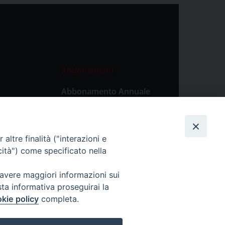
Abbonamenti
Abbonamento Annuale
Digitale
Abbonamento Annuale
Cartaceo
altre finalità ("interazioni e
Abbonamento Singola
cità") come specificato nella
Copia Digitale
 avere maggiori informazioni sui
sta informativa proseguirai la
kie policy
completa.