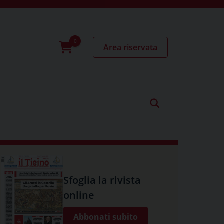
Area riservata
0
prodotti
Sfoglia la rivista
online
Abbonati subito