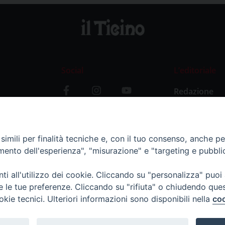
Social
L’editoriale
Redazione
i
Storia
y
imili per finalità tecniche e, con il tuo consenso, anche per 
amento dell'esperienza", "misurazione" e "targeting e pubbli
i all'utilizzo dei cookie. Cliccando su "personalizza" puoi
re le tue preferenze. Cliccando su "rifiuta" o chiudendo que
okie tecnici. Ulteriori informazioni sono disponibili nella
coo