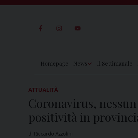
Skip
to
content
Homepage
News
Il Settimanale
Apri
Menu
ATTUALITÀ
Coronavirus, nessun
positività in provinci
di Riccardo Azzolini