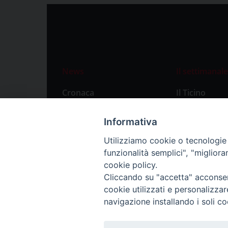
News
Il settimanale
Cronaca
Il Ticino
Attualità
Abbonament
Informativa
Primo Piano
Privacy Polic
Utilizziamo cookie o tecnologie s
Territorio
funzionalità semplici", "miglior
Città
cookie policy.
Cliccando su "accetta" acconsent
Politica
cookie utilizzati e personalizza
Sport
navigazione installando i soli co